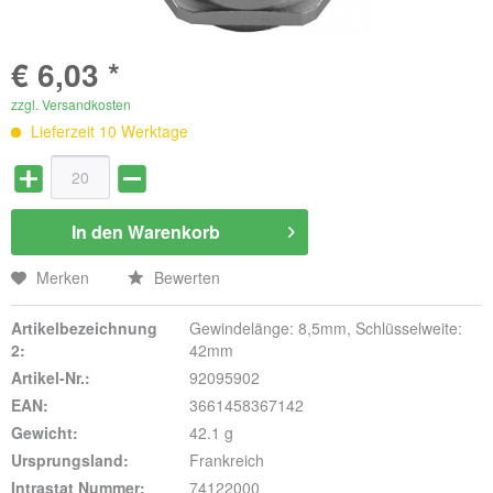
€ 6,03 *
zzgl. Versandkosten
Lieferzeit 10 Werktage
In den
Warenkorb
Merken
Bewerten
Artikelbezeichnung
Gewindelänge: 8,5mm, Schlüsselweite:
2:
42mm
Artikel-Nr.:
92095902
EAN:
3661458367142
Gewicht:
42.1 g
Ursprungsland:
Frankreich
Intrastat Nummer:
74122000