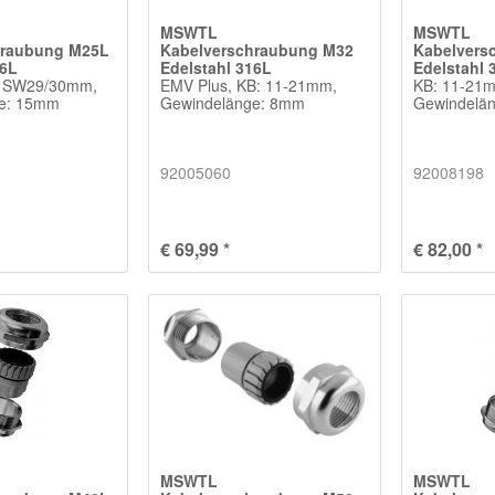
MSWTL
MSWTL
hraubung M25L
Kabelverschraubung M32
Kabelvers
16L
Edelstahl 316L
Edelstahl 
, SW29/30mm,
EMV Plus, KB: 11-21mm,
KB: 11-21
ge: 15mm
Gewindelänge: 8mm
Gewindelä
92005060
92008198
€ 69,99 *
€ 82,00 *
MSWTL
MSWTL