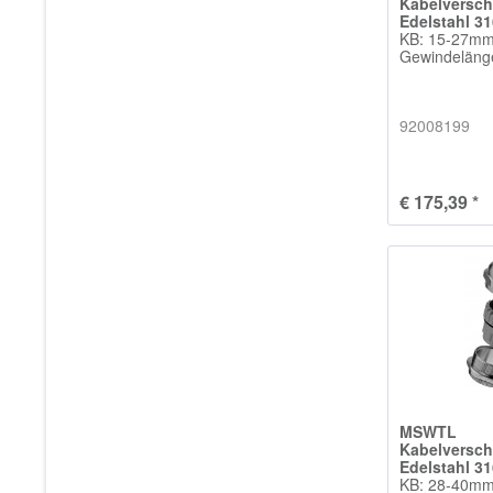
Kabelversc
Edelstahl 3
KB: 15-27m
Gewindelän
92008199
€ 175,39 *
MSWTL
Kabelversc
Edelstahl 3
KB: 28-40m