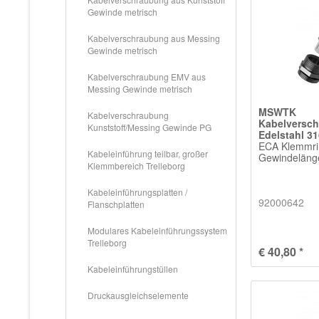
Gewinde metrisch
Kabelverschraubung aus Messing
Gewinde metrisch
Kabelverschraubung EMV aus
Messing Gewinde metrisch
MSWTK
Kabelverschraubung
Kabelversc
Kunststoff/Messing Gewinde PG
Edelstahl 3
ECA Klemmri
Kabeleinführung teilbar, großer
Gewindelän
Klemmbereich Trelleborg
Kabeleinführungsplatten /
92000642
Flanschplatten
Modulares Kabeleinführungssystem
Trelleborg
€ 40,80 *
Kabeleinführungstüllen
Druckausgleichselemente