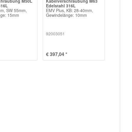
chraubung M50L
Kabelverschraubung M63
316L
Edelstahl 316L
mm, SW 55mm,
EMV Plus, KB: 28-40mm,
nge: 15mm
Gewindelänge: 10mm
92003051
€ 397,04 *