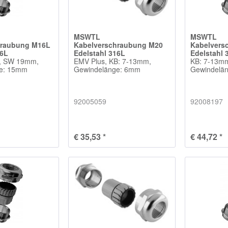
MSWTL
MSWTL
hraubung M16L
Kabelverschraubung M20
Kabelvers
16L
Edelstahl 316L
Edelstahl 
, SW 19mm,
EMV Plus, KB: 7-13mm,
KB: 7-13m
ge: 15mm
Gewindelänge: 6mm
Gewindelä
92005059
92008197
€ 35,53 *
€ 44,72 *