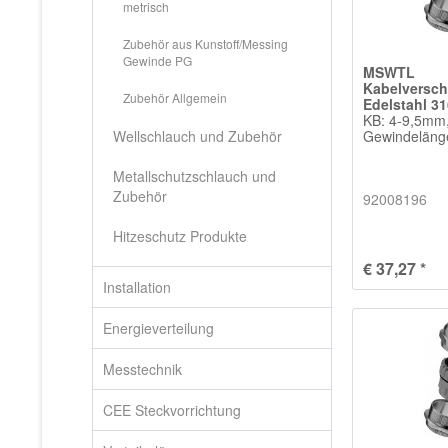
metrisch
Zubehör aus Kunstoff/Messing
Gewinde PG
MSWTL
Kabelversc
Zubehör Allgemein
Edelstahl 3
KB: 4-9,5mm
Wellschlauch und Zubehör
Gewindelän
Metallschutzschlauch und
Zubehör
92008196
Hitzeschutz Produkte
€ 37,27 *
Installation
Energieverteilung
Messtechnik
CEE Steckvorrichtung