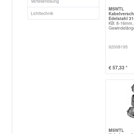
Verteilerlösung
MSWTL
Lichttechnik
Kabelversc
Edelstahl 3
KB: 8-16mm
Gewindelän
92008195
€ 57,33 *
MSWTL