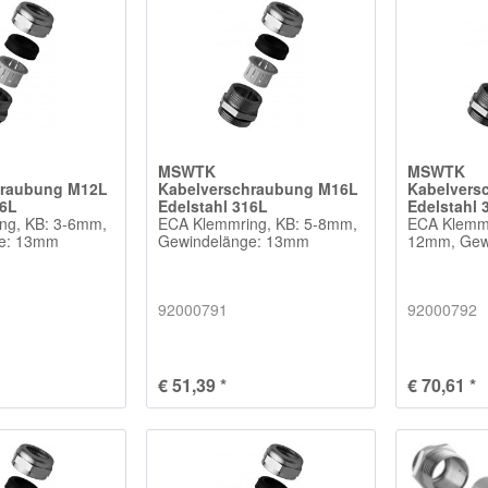
MSWTK
MSWTK
hraubung M12L
Kabelverschraubung M16L
Kabelvers
16L
Edelstahl 316L
Edelstahl 
ng, KB: 3-6mm,
ECA Klemmring, KB: 5-8mm,
ECA Klemmr
ge: 13mm
Gewindelänge: 13mm
12mm, Gew
92000791
92000792
€ 51,39 *
€ 70,61 *