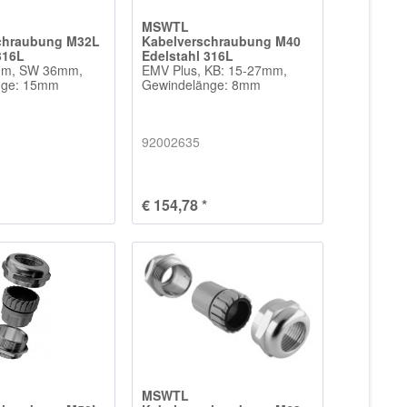
MSWTL
chraubung M32L
Kabelverschraubung M40
316L
Edelstahl 316L
mm, SW 36mm,
EMV Plus, KB: 15-27mm,
nge: 15mm
Gewindelänge: 8mm
92002635
€ 154,78 *
MSWTL