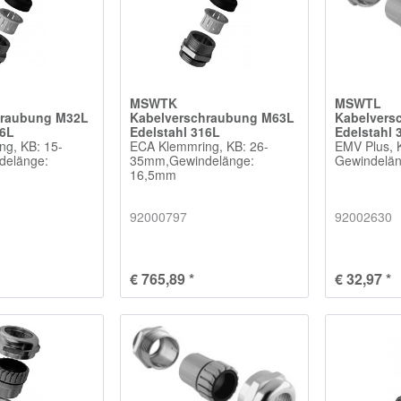
MSWTK
MSWTL
hraubung M32L
Kabelverschraubung M63L
Kabelvers
16L
Edelstahl 316L
Edelstahl 
g, KB: 15-
ECA Klemmring, KB: 26-
EMV Plus, 
delänge:
35mm,Gewindelänge:
Gewindelä
16,5mm
92000797
92002630
€ 765,89 *
€ 32,97 *