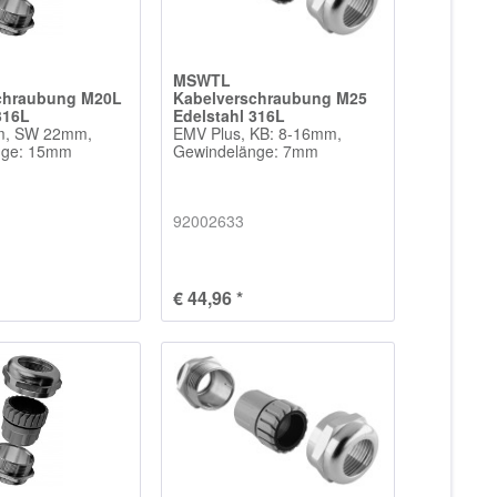
MSWTL
chraubung M20L
Kabelverschraubung M25
316L
Edelstahl 316L
m, SW 22mm,
EMV Plus, KB: 8-16mm,
nge: 15mm
Gewindelänge: 7mm
92002633
€ 44,96 *