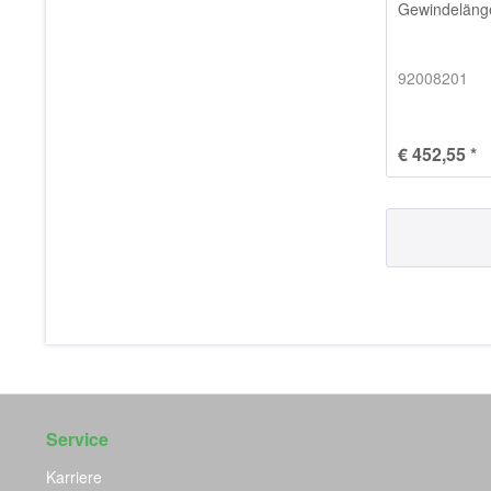
Gewindelän
92008201
€ 452,55 *
Service
Karriere