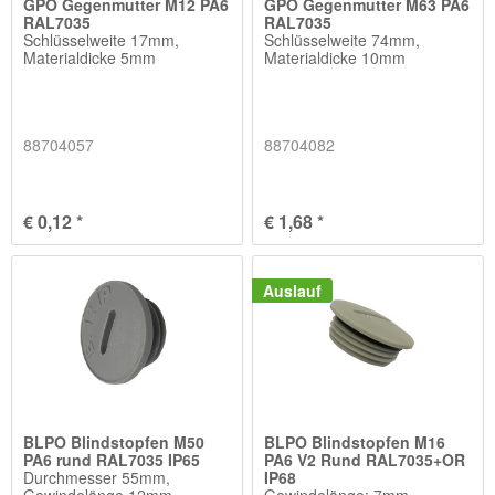
GPO Gegenmutter M12 PA6
GPO Gegenmutter M63 PA6
RAL7035
RAL7035
Schlüsselweite 17mm,
Schlüsselweite 74mm,
Materialdicke 5mm
Materialdicke 10mm
88704057
88704082
€ 0,12 *
€ 1,68 *
Auslauf
BLPO Blindstopfen M50
BLPO Blindstopfen M16
PA6 rund RAL7035 IP65
PA6 V2 Rund RAL7035+OR
Durchmesser 55mm,
IP68
Gewindelänge 12mm
Gewindelänge: 7mm