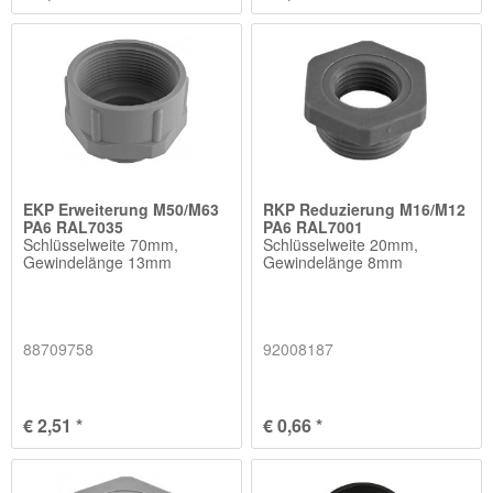
EKP Erweiterung M50/M63
RKP Reduzierung M16/M12
PA6 RAL7035
PA6 RAL7001
Schlüsselweite 70mm,
Schlüsselweite 20mm,
Gewindelänge 13mm
Gewindelänge 8mm
88709758
92008187
€ 2,51 *
€ 0,66 *