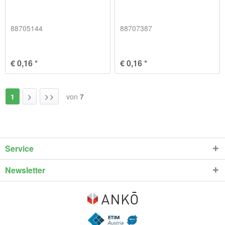
88705144
88707387
€ 0,16 *
€ 0,16 *
1
von
7
Service
Newsletter