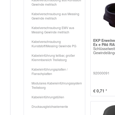
Gewinde metrisch
Kabelverschraubung aus Messing
Gewinde metrisch
Kabelverschraubung EMV aus
Messing Gewinde metrisch
EKP Erweit
Kabelverschraubung
Ex e PA6 R
Kunststoff/Messing Gewinde PG
Schlüsselwei
Gewindelän
Kabeleinführung teilbar, großer
Klemmbereich Trelleborg
Kabeleinführungsplatten /
92000091
Flanschplatten
Modulares Kabeleinführungssystem
Trelleborg
€ 0,71 *
Kabeleinführungstüllen
Druckausgleichselemente