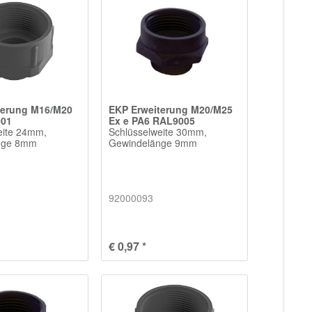
terung M16/M20
EKP Erweiterung M20/M25
001
Ex e PA6 RAL9005
eite 24mm,
Schlüsselweite 30mm,
nge 8mm
Gewindelänge 9mm
92000093
€ 0,97 *