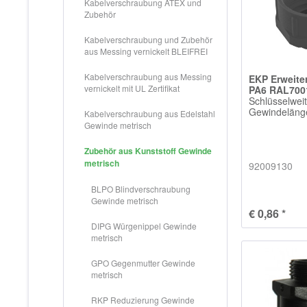
Kabelverschraubung ATEX und
Zubehör
Kabelverschraubung und Zubehör
aus Messing vernickelt BLEIFREI
Kabelverschraubung aus Messing
EKP Erweit
vernickelt mit UL Zertifikat
PA6 RAL700
Schlüsselwei
Gewindelän
Kabelverschraubung aus Edelstahl
Gewinde metrisch
Zubehör aus Kunststoff Gewinde
metrisch
92009130
BLPO Blindverschraubung
Gewinde metrisch
€ 0,86 *
DIPG Würgenippel Gewinde
metrisch
GPO Gegenmutter Gewinde
metrisch
RKP Reduzierung Gewinde