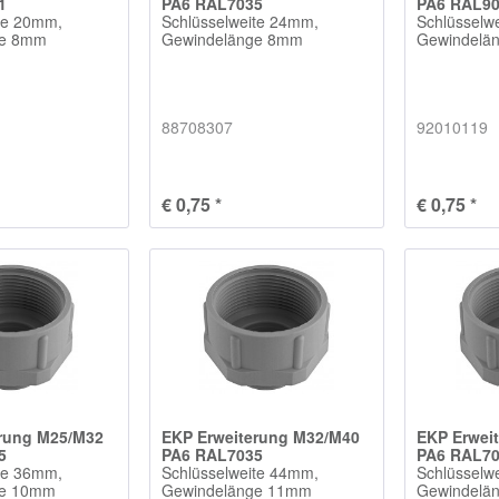
1
PA6 RAL7035
PA6 RAL9
te 20mm,
Schlüsselweite 24mm,
Schlüsselw
ge 8mm
Gewindelänge 8mm
Gewindelä
88708307
92010119
€ 0,75 *
€ 0,75 *
erung M25/M32
EKP Erweiterung M32/M40
EKP Erwei
5
PA6 RAL7035
PA6 RAL7
te 36mm,
Schlüsselweite 44mm,
Schlüsselw
ge 10mm
Gewindelänge 11mm
Gewindelä