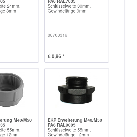
005
PA6 RAL7035
eite 24mm,
Schlüsselweite 30mm,
nge 8mm
Gewindelänge 9mm
88708316
€ 0,86 *
terung M40/M50
EKP Erweiterung M40/M50
035
PA6 RAL9005
eite 55mm,
Schlüsselweite 55mm,
nge 12mm
Gewindelänge 12mm