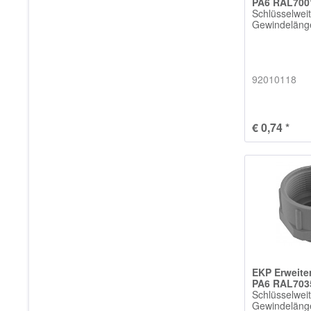
PA6 RAL700
Schlüsselwei
Gewindelän
92010118
€ 0,74 *
EKP Erweit
PA6 RAL703
Schlüsselwei
Gewindelän