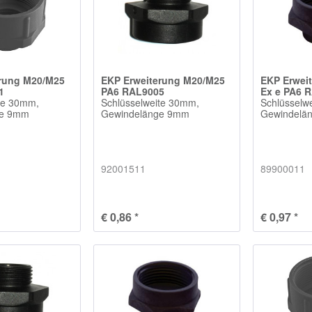
erung M20/M25
EKP Erweiterung M20/M25
EKP Erwei
1
PA6 RAL9005
Ex e PA6 
te 30mm,
Schlüsselweite 30mm,
Schlüsselw
ge 9mm
Gewindelänge 9mm
Gewindelä
92001511
89900011
€ 0,86 *
€ 0,97 *