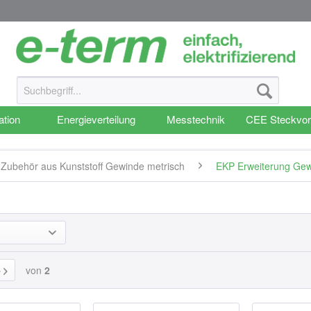
ation
Energieverteilung
Messtechnik
CEE Steckvor
Zubehör aus Kunststoff Gewinde metrisch
EKP Erweiterung Gew
von
2