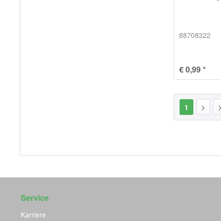
88708322
€ 0,99 *
1
Service
Karriere