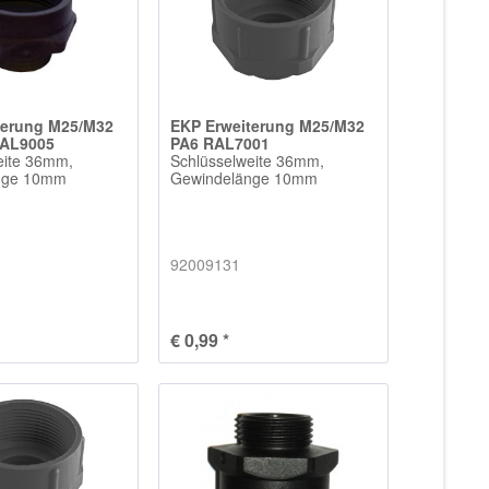
terung M25/M32
EKP Erweiterung M25/M32
RAL9005
PA6 RAL7001
eite 36mm,
Schlüsselweite 36mm,
nge 10mm
Gewindelänge 10mm
92009131
€ 0,99 *