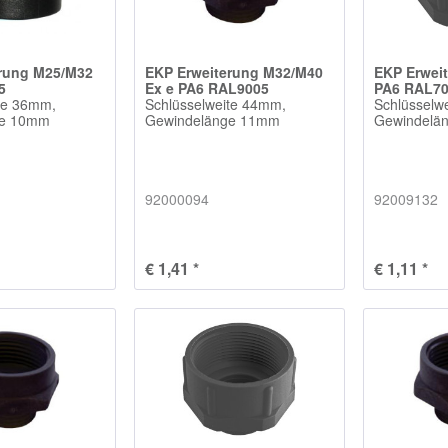
erung M25/M32
EKP Erweiterung M32/M40
EKP Erwei
5
Ex e PA6 RAL9005
PA6 RAL7
te 36mm,
Schlüsselweite 44mm,
Schlüsselw
ge 10mm
Gewindelänge 11mm
Gewindelä
92000094
92009132
€ 1,41 *
€ 1,11 *