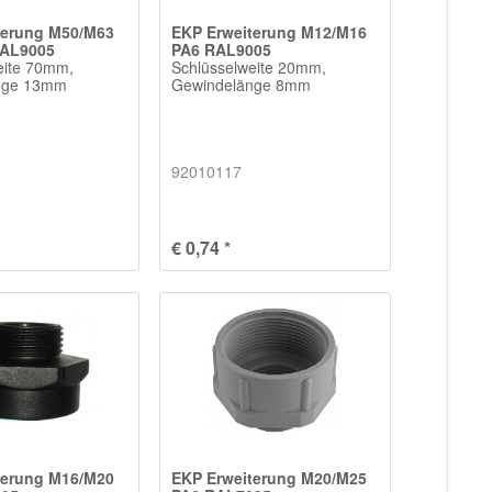
terung M50/M63
EKP Erweiterung M12/M16
RAL9005
PA6 RAL9005
eite 70mm,
Schlüsselweite 20mm,
nge 13mm
Gewindelänge 8mm
92010117
€ 0,74 *
terung M16/M20
EKP Erweiterung M20/M25