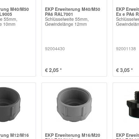
erung M40/M50
EKP Erweiterung M40/M50
EKP Erwei
AL9005
PA6 RAL7001
Ex e PA6 
te 55mm,
Schlüsselweite 55mm,
Schlüsselw
ge 10mm
Gewindelänge 12mm
Gewindelä
92004430
92001138
€ 2,05 *
€ 3,05 *
erung M12/M16
EKP Erweiterung M16/M20
EKP Erwei