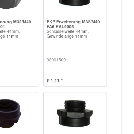
terung M32/M40
EKP Erweiterung M32/M40
001
PA6 RAL9005
eite 44mm,
Schlüsselweite 44mm,
nge 11mm
Gewindelänge 11mm
92001509
€ 1,11 *