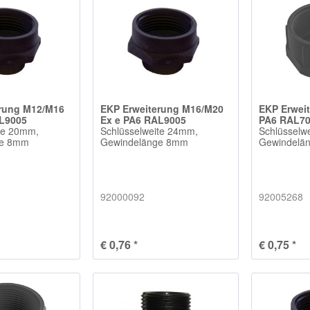
erung M12/M16
EKP Erweiterung M16/M20
EKP Erwei
AL9005
Ex e PA6 RAL9005
PA6 RAL7
te 20mm,
Schlüsselweite 24mm,
Schlüsselw
ge 8mm
Gewindelänge 8mm
Gewindelä
92000092
92005268
€ 0,76 *
€ 0,75 *