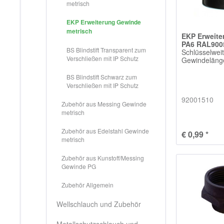
metrisch
EKP Erweiterung Gewinde
metrisch
EKP Erweit
PA6 RAL900
BS Blindstift Transparent zum
Schlüsselwei
Verschließen mit IP Schutz
Gewindelän
BS Blindstift Schwarz zum
Verschließen mit IP Schutz
92001510
Zubehör aus Messing Gewinde
metrisch
Zubehör aus Edelstahl Gewinde
€ 0,99 *
metrisch
Zubehör aus Kunstoff/Messing
Gewinde PG
Zubehör Allgemein
Wellschlauch und Zubehör