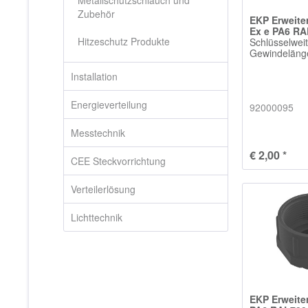
Metallschutzschlauch und
Zubehör
EKP Erweit
Ex e PA6 R
Hitzeschutz Produkte
Schlüsselwei
Gewindelän
Installation
Energieverteilung
92000095
Messtechnik
€ 2,00 *
CEE Steckvorrichtung
Verteilerlösung
Lichttechnik
EKP Erweit