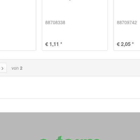
88708338
88709742
€ 1,11 *
€ 2,05 *
von
2