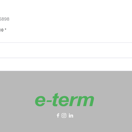
5898
10 *