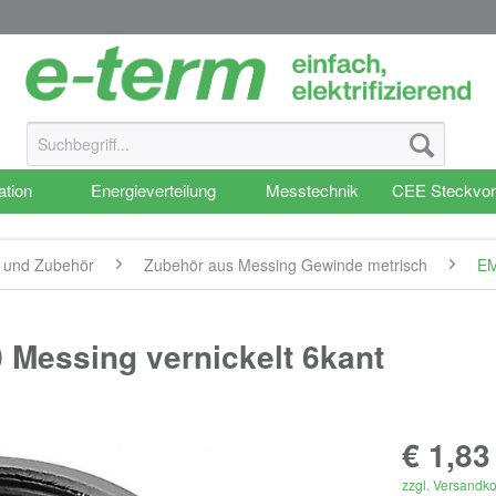
ation
Energieverteilung
Messtechnik
CEE Steckvor
g und Zubehör
Zubehör aus Messing Gewinde metrisch
EM
Messing vernickelt 6kant
€ 1,83
zzgl. Versandk