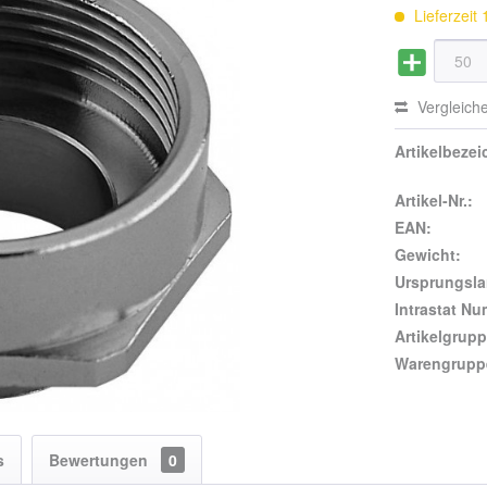
Lieferzeit
Vergleich
Artikelbeze
Artikel-Nr.:
EAN:
Gewicht:
Ursprungsla
Intrastat N
Artikelgrupp
Warengrupp
s
Bewertungen
0