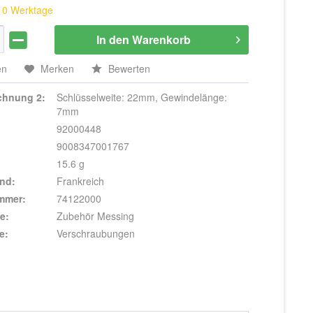
 10 Werktage
In den
Warenkorb
en
Merken
Bewerten
ichnung 2:
Schlüsselweite: 22mm, Gewindelänge:
7mm
92000448
9008347001767
15.6 g
nd:
Frankreich
ummer:
74122000
e:
Zubehör Messing
e:
Verschraubungen