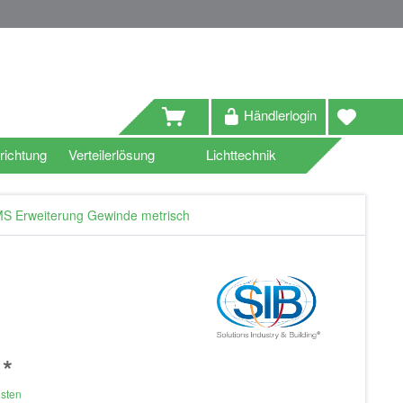
Händlerlogin
richtung
Verteilerlösung
Lichttechnik
S Erweiterung Gewinde metrisch
 *
osten