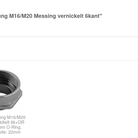
ng M16/M20 Messing vernickelt 6kant"
rung M16/M20
ickelt 6k+OR
tem O-Ring,
eite: 22mm