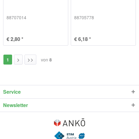
88707014
88705778
€ 2,80 *
€ 6,18 *
1
von
8
Service
Newsletter