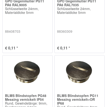
GPO Gegenmutter PG11
GPO Gegenmutter PG11
PA6 RAL9005
PA6 RAL7035
Schlüsselweite 24mm,
Schlüsselweite 24mm,
Materialdicke 5mm
Materialdicke 5mm
88408703
88360309
€ 0,11 *
€ 0,11 *
BLMS Blindstopfen PG48
BLMS Blindstopfen PG11
Messing vernickelt IP54
Messing vernickelt+OR
Rund, Gewindelänge: 9mm,
IP68
Durchmesser: 64mm
Rund, Gewindelänge 8mm