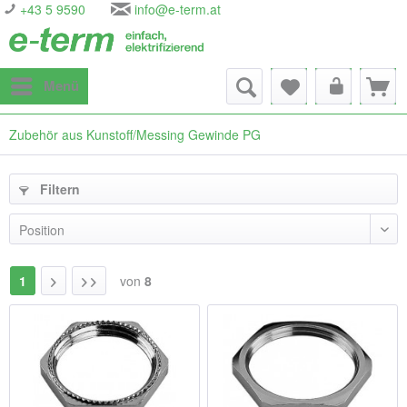
+43 5 9590
info@e-term.at
Menü
Zubehör aus Kunstoff/Messing Gewinde PG
Filtern
1
von
8