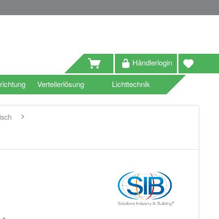
Händlerlogin
richtung
Verteilerlösung
Lichttechnik
isch