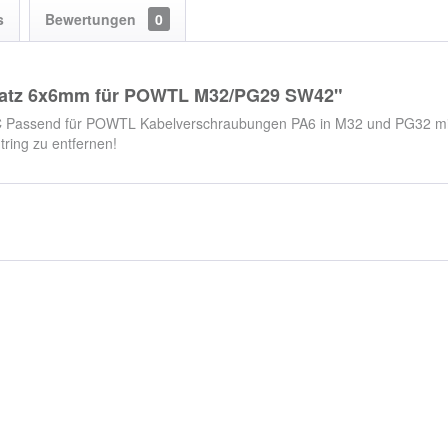
s
Bewertungen
0
nsatz 6x6mm für POWTL M32/PG29 SW42"
°C Passend für POWTL Kabelverschraubungen PA6 in M32 und PG32 mi
ring zu entfernen!