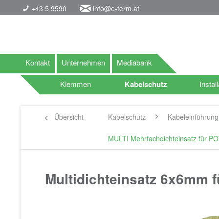
+43 5 9590
info@e-term.at
Kontakt
Unternehmen
Mediabank
Klemmen
Kabelschutz
Install
Übersicht
Kabelschutz
Kabeleinführun
MULTI Mehrfachdichteinsatz für 
Multidichteinsatz 6x6mm