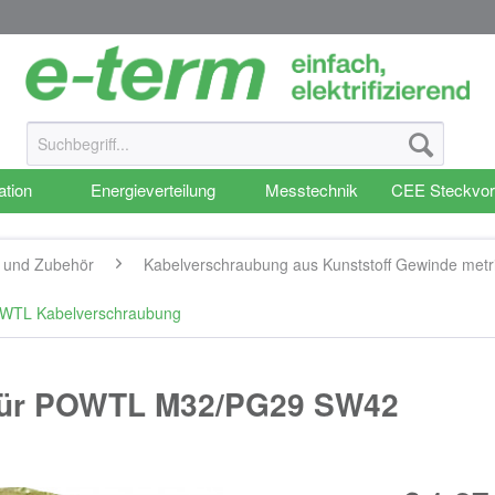
ation
Energieverteilung
Messtechnik
CEE Steckvor
g und Zubehör
Kabelverschraubung aus Kunststoff Gewinde metr
POWTL Kabelverschraubung
 für POWTL M32/PG29 SW42