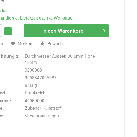
 *
osten
andfertig, Lieferzeit ca. 1-3 Werktage
In den
Warenkorb
en
Merken
Bewerten
ichnung 2:
Durchmesser Aussen 30,5mm Höhe
13mm
92000081
9008347005987
6.33 g
nd:
Frankreich
ummer:
40069000
e:
Zubehör Kunststoff
e:
Verschraubungen