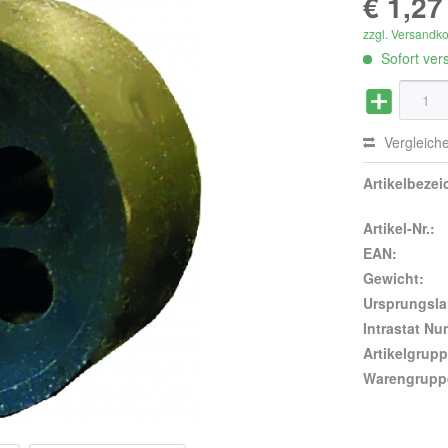
€ 1,27
zzgl. Versandk
Sofort vers
Vergleich
Artikelbeze
Artikel-Nr.:
EAN:
Gewicht:
Ursprungsla
Intrastat N
Artikelgrupp
Warengrupp