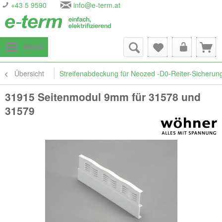
+43 5 9590
info@e-term.at
Menü
Übersicht
Streifenabdeckung für Neozed -D0-Reiter-Sicherun
31915 Seitenmodul 9mm für 31578 und
31579