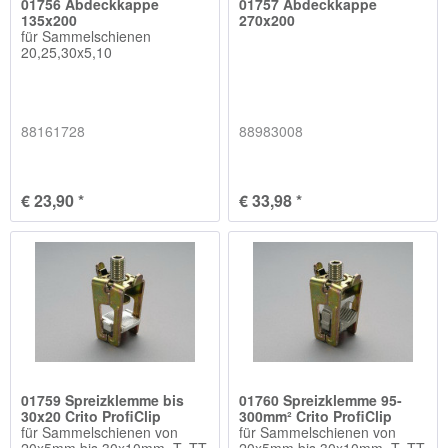
01756 Abdeckkappe
01757 Abdeckkappe
135x200
270x200
für Sammelschienen
20,25,30x5,10
88161728
88983008
€ 23,90 *
€ 33,98 *
01759 Spreizklemme bis
01760 Spreizklemme 95-
30x20 Crito ProfiClip
300mm² Crito ProfiClip
für Sammelschienen von
für Sammelschienen von
20x5mm bis 30x10mm, T, TT
20x5mm bis 30x10mm, T, TT