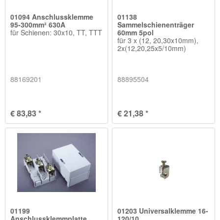
01094 Anschlussklemme
01138
95-300mm² 630A
Sammelschienenträger
für Schienen: 30x10, TT, TTT
60mm 5pol
für 3 x (12, 20,30x10mm),
2x(12,20,25x5/10mm)
88169201
88895504
€ 83,83 *
€ 21,38 *
01199
01203 Universalklemme 16-
Anschlussklemmplatte
120/10