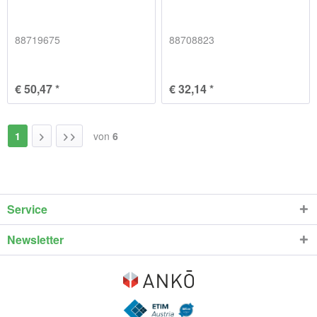
88719675
88708823
€ 50,47 *
€ 32,14 *
1
von
6
Service
Newsletter