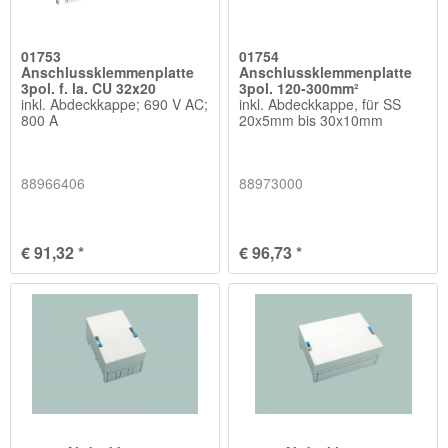
01753
01754
Anschlussklemmenplatte
Anschlussklemmenplatte
3pol. f. la. CU 32x20
3pol. 120-300mm²
inkl. Abdeckkappe; 690 V AC;
inkl. Abdeckkappe, für SS
800 A
20x5mm bis 30x10mm
88966406
88973000
€ 91,32 *
€ 96,73 *