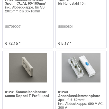
3pol.f. CU/AL 95-185mm²
für Rundstahl 10mm
inkl. Abdeckkappe, für SS
20x5mm bis 30x10mm
88709007
88860801
€ 72,15 *
€ 5,17 *
01231 Sammelschienentr.
01240
60mm Doppel-T-Profil 3pol
Anschlussklemmenplatte
3pol. f. 6-50mm²
inkl. Abdeckkappe; 690 V AC;
300 A