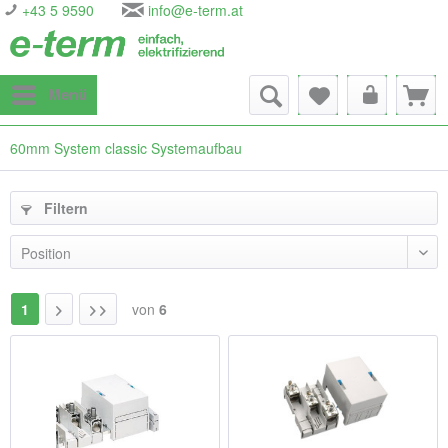
+43 5 9590
info@e-term.at
Menü
60mm System classic Systemaufbau
Filtern
1
von
6