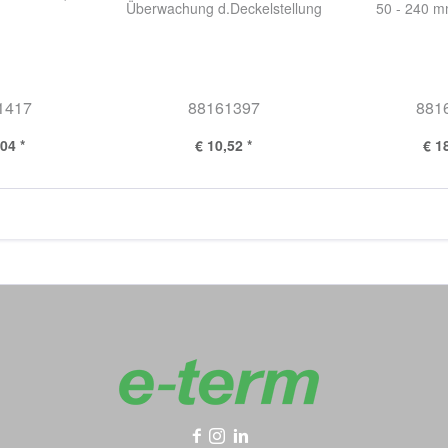
Überwachung d.Deckelstellung
50 - 240 m
1417
88161397
881
04 *
€ 10,52 *
€ 1