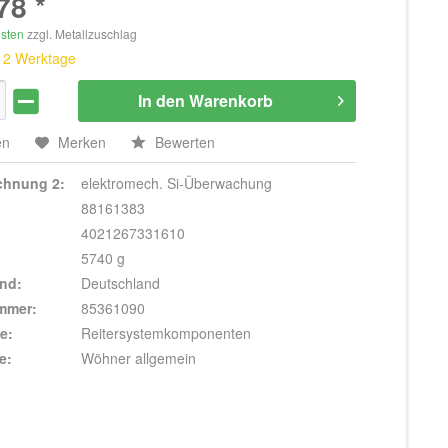
78 *
osten
zzgl. Metallzuschlag
 12 Werktage
In den
Warenkorb
en
Merken
Bewerten
ichnung 2:
elektromech. Si-Überwachung
88161383
4021267331610
5740 g
nd:
Deutschland
ummer:
85361090
e:
Reitersystemkomponenten
e:
Wöhner allgemein