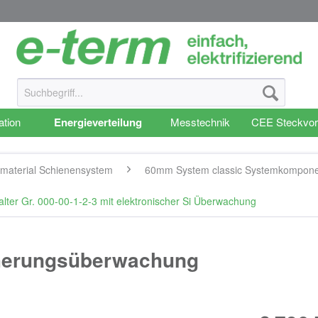
ation
Energieverteilung
Messtechnik
CEE Steckvor
material Schienensystem
60mm System classic Systemkompon
lter Gr. 000-00-1-2-3 mit elektronischer Si Überwachung
cherungsüberwachung