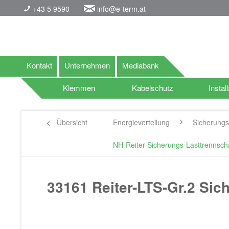
+43 5 9590
info@e-term.at
Kontakt
Unternehmen
Mediabank
Klemmen
Kabelschutz
Install
Übersicht
Energieverteilung
Sicherungs
NH-Reiter-Sicherungs-Lasttrennscha
33161 Reiter-LTS-Gr.2 Si