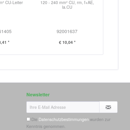
m² CU-Leiter
120 - 240 mm² CU, rm, f+AE,
la.CU
61405
92001637
8,41 *
€ 10,04 *
Newsletter
Die
Datenschutzbestimmungen
wurden zur
Kenntnis genommen.