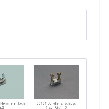
klemme einfach
33164 Schellenanschluss
r.2
1fach Gr.1 - 3