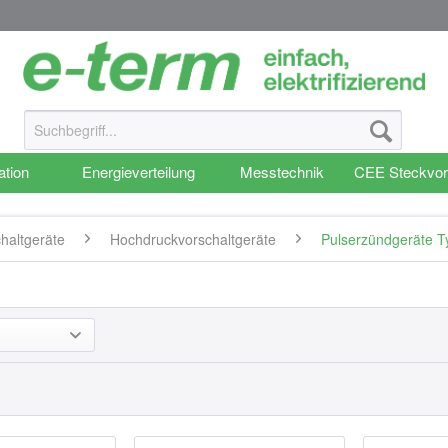
ation
Energieverteilung
Messtechnik
CEE Steckvor
haltgeräte
Hochdruckvorschaltgeräte
Pulserzündgeräte T