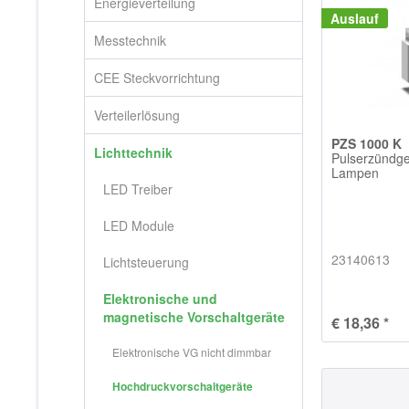
Energieverteilung
Auslauf
Messtechnik
CEE Steckvorrichtung
Verteilerlösung
PZS 1000 K
Lichttechnik
Pulserzündge
Lampen
LED Treiber
LED Module
23140613
Lichtsteuerung
Elektronische und
magnetische Vorschaltgeräte
€ 18,36 *
Elektronische VG nicht dimmbar
Hochdruckvorschaltgeräte