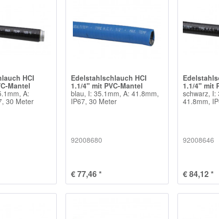
hlauch HCI
Edelstahlschlauch HCI
Edelstahl
VC-Mantel
1.1/4" mit PVC-Mantel
1.1/4" mit
35.1mm, A:
blau, I: 35.1mm, A: 41.8mm,
schwarz, I:
, 30 Meter
IP67, 30 Meter
41.8mm, IP
92008680
92008646
€ 77,46 *
€ 84,12 *