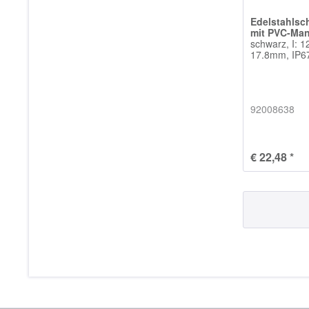
Edelstahlsc
mit PVC-Man
schwarz, I: 
17.8mm, IP67
92008638
€ 22,48 *