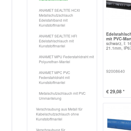
ANAMET SEALTITE HCXI
Metallschutzschlauch
Edelstahlband mit
Kunststoffmantel
Edelstahlsc
ANAMET SEALTITE HFI
mit PVC-Man
Edelstahlschlauch mit
schwarz, I: 
Kunststoffmantel
21.1mm, IP67
ANAMET MPU Federstahldraht mit
Polyurethan-Mantel
92008640
ANAMET MPC PVC
Federstahldraht mit
Kunststoffmantel
€ 29,08 *
Metalschutzschlauch mit PVC
Ummantelung
Verschraubung aus Metall für
Kabelschutzschlauch ohne
Kunststoffmantel
Verschraubung für