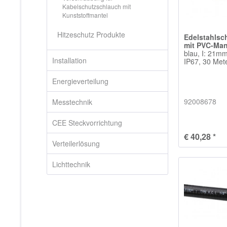
Kabelschutzschlauch mit
Kunststoffmantel
Hitzeschutz Produkte
Edelstahlsc
mit PVC-Man
blau, I: 21m
Installation
IP67, 30 Met
Energieverteilung
92008678
Messtechnik
CEE Steckvorrichtung
€ 40,28 *
Verteilerlösung
Lichttechnik