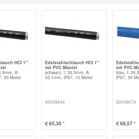
hlauch HCI 1"
Edelstahlschlauch HCI 1"
Edelstahls
tel
mit PVC-Mantel
mit PVC-M
26.5mm, A:
schwarz, I: 26.5mm, A:
blau, I: 26
, 30 Meter
33.1mm, IP67, 10 Meter
IP67, 30 M
92008644
92008679
€ 65,30 *
€ 68,57 *