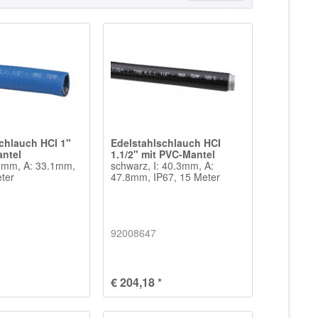
chlauch HCI 1"
Edelstahlschlauch HCI
antel
1.1/2" mit PVC-Mantel
.5mm, A: 33.1mm,
schwarz, I: 40.3mm, A:
eter
47.8mm, IP67, 15 Meter
92008647
€ 204,18 *