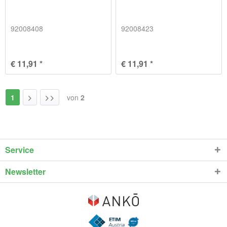
92008408
92008423
€ 11,91 *
€ 11,91 *
1
von
2
Service
Newsletter