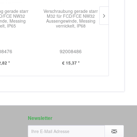
g gerade starr
Verschraubung gerade starr
Verschra
CD/FCE NW32
M32 für FCD/FCE NW32
drehbar M3
nde, Messing
Aussengewinde, Messing
elt, IP65
vernickelt, IP68
Aussengew
vernic
08476
92008486
92
2,82 *
€ 15,37 *
€ 
Newsletter