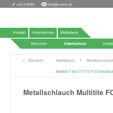
+43 5 9590
info@e-term.at
Kontakt
Unternehmen
Mediabank
Klemmen
Kabelschutz
Install
Übersicht
Kabelschutz
Metallschutzsch
ANAMET MULTITITE FCD Metallschut
Metallschlauch Multitite 