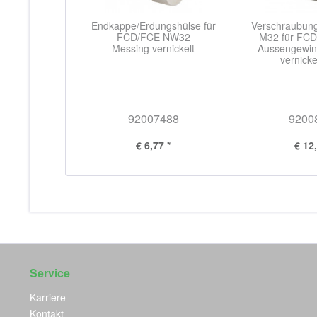
Endkappe/Erdungshülse für
Verschraubung
FCD/FCE NW32
M32 für FC
Messing vernickelt
Aussengewin
vernicke
92007488
9200
€ 6,77 *
€ 12,
Service
Karriere
Kontakt