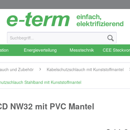
ation
Energieverteilung
Messtechnik
CEE Steckvor
lauch und Zubehör
Kabelschutzschlauch mit Kunststoffmantel
zschlauch Stahlband mit Kunststoffmantel
FCD NW32 mit PVC Mantel