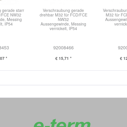
 gerade starr
Verschraubung gerade
Verschraubun
D/FCE NW32
drehbar M32 für FCD/FCE
M32 für F
de, Messing
NW32
Aussengewi
lt, IP54
Aussengewinde, Messing
vernick
vernickelt, IP54
8453
92008466
920
07 *
€ 15,71 *
€ 1