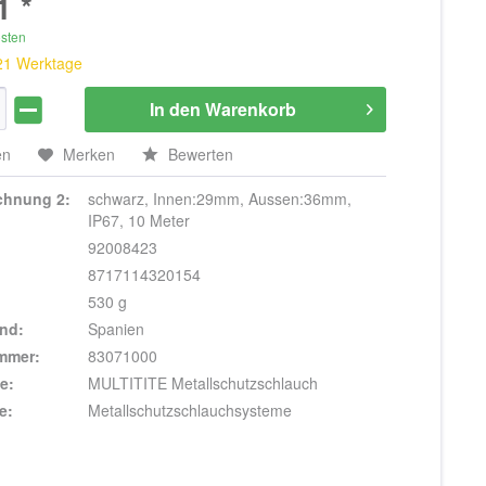
1 *
osten
 21 Werktage
In den
Warenkorb
en
Merken
Bewerten
ichnung 2:
schwarz, Innen:29mm, Aussen:36mm,
IP67, 10 Meter
92008423
8717114320154
530 g
nd:
Spanien
ummer:
83071000
e:
MULTITITE Metallschutzschlauch
e:
Metallschutzschlauchsysteme