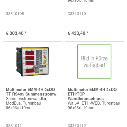
33310108
33310110
€ 303,40 *
€ 433,40 *
Multimeter EMM-4H 2xDO
Multimeter EMM-4H 2xDO
TT RS485 Summenstromw.
ETH/TCP
Summenstromwandler,
Wandleranschluss
ModBus, Türeinbau
Wa 5A, ETH-WEB, Türeinbau
96x96x110mm
96x96x110mm
33310111
33310112