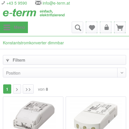
+43 5 9590
info@e-term.at
Menü
Konstantstromkonverter dimmbar
Filtern
1
von
8