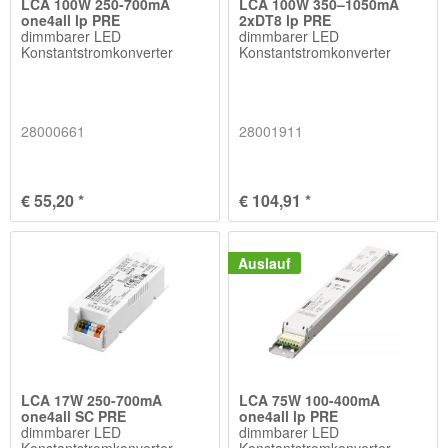
LCA 100W 250-700mA
LCA 100W 350–1050mA
one4all lp PRE
2xDT8 lp PRE
dimmbarer LED
dimmbarer LED
Konstantstromkonverter
Konstantstromkonverter
28000661
28001911
€ 55,20 *
€ 104,91 *
Auslauf
LCA 17W 250-700mA
LCA 75W 100-400mA
one4all SC PRE
one4all lp PRE
dimmbarer LED
dimmbarer LED
Konstantstromkonverter
Konstantstromkonverter