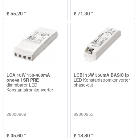
€ 55,20 *
€ 71,30 *
LCA 10W 150-400mA
LCBI 15W 350mA BASIC lp
one4all SR PRE
LED Konstantstromkonverter
dimmbarer LED
phase-cut
Konstantstromkonverter
28000669
89800255
€ 45,60 *
€ 18,80 *