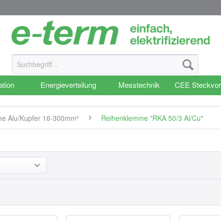
ation
Energieverteilung
Messtechnik
CEE Steckvor
me Alu/Kupfer 16-300mm²
Reihenklemme "RKA 50/3 Al/Cu"