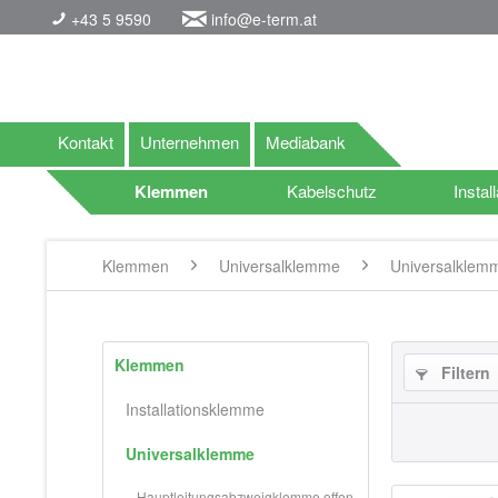
+43 5 9590
info@e-term.at
Kontakt
Unternehmen
Mediabank
Klemmen
Kabelschutz
Install
Klemmen
Universalklemme
Universalklem
Klemmen
Filtern
Installationsklemme
Universalklemme
Hauptleitungsabzweigklemme offen