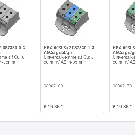
2 087330-0-3
RKA 50/3 3x2 087330-1-3
RKA 50/3 3
r
Al/Cu gr/bl/gn
Al/Cu gn/g
me s,f Cu: 6 -
Universalklemme s,f Cu: 6 -
Universalkl
 4-35mm²
50 mm²/ AE: 4-35mm²
50 mm²/ A
92007169
92007170
€ 19,36 *
€ 19,36 *