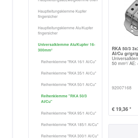
Hauptleitungsklemme Kupfer
fingersicher
Hauptleitungsklemme Alu/Kupfer
fingersicher
Universalklemme Alu/Kupfer 16-
RKA 50/3 3x
300mm²
Al/Cu gr/gr/g
Universalklem
Reihenklemme "RKA 16/1 Al/Cu"
50 mm²/ AE:
Reihenklemme "RKA 35/1 Al/Cu"
Reihenklemme "RKA 50/1 Al/Cu"
92007168
Reihenklemme "RKA 50/3
Al/Cu"
€ 19,36 *
Reihenklemme "RKA 95/1 Al/Cu"
Reihenklemme "RKA 185/1 Al/Cu"
Reihenklemme "RKA 300/1 Al/Cu"