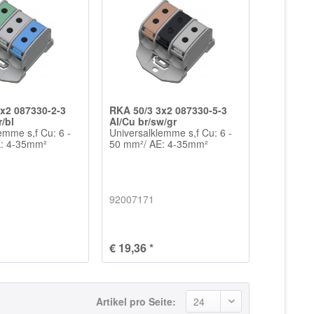
x2 087330-2-3
RKA 50/3 3x2 087330-5-3
r/bl
Al/Cu br/sw/gr
emme s,f Cu: 6 -
Universalklemme s,f Cu: 6 -
E: 4-35mm²
50 mm²/ AE: 4-35mm²
92007171
€ 19,36 *
Artikel pro Seite: