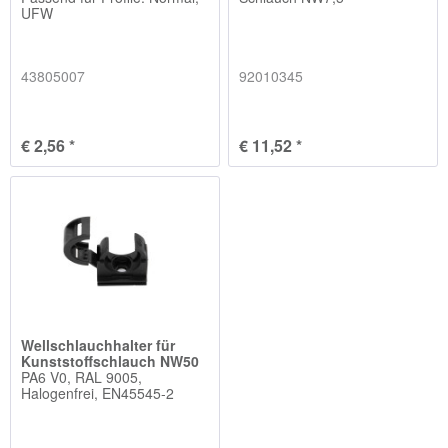
UFW
43805007
92010345
€ 2,56 *
€ 11,52 *
Wellschlauchhalter für
Kunststoffschlauch NW50
PA6 V0, RAL 9005,
Halogenfrei, EN45545-2