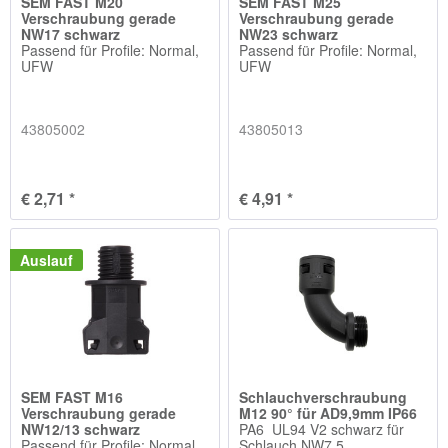
SEM FAST M20
SEM FAST M25
Verschraubung gerade
Verschraubung gerade
NW17 schwarz
NW23 schwarz
Passend für Profile: Normal,
Passend für Profile: Normal,
UFW
UFW
43805002
43805013
€ 2,71 *
€ 4,91 *
Auslauf
SEM FAST M16
Schlauchverschraubung
Verschraubung gerade
M12 90° für AD9,9mm IP66
NW12/13 schwarz
PA6 UL94 V2 schwarz für
Passend für Profile: Normal,
Schlauch NW7,5