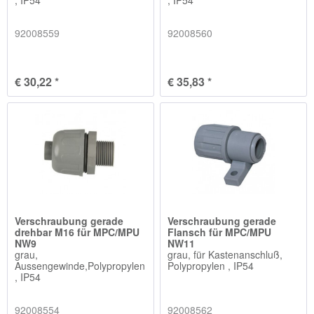
92008559
92008560
€ 30,22 *
€ 35,83 *
Verschraubung gerade
Verschraubung gerade
drehbar M16 für MPC/MPU
Flansch für MPC/MPU
NW9
NW11
grau,
grau, für Kastenanschluß,
Aussengewinde,Polypropylen
Polypropylen , IP54
, IP54
92008554
92008562