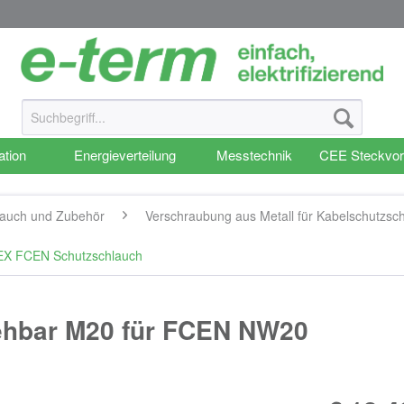
ation
Energieverteilung
Messtechnik
CEE Steckvor
lauch und Zubehör
Verschraubung aus Metall für Kabelschutzsc
LEX FCEN Schutzschlauch
ehbar M20 für FCEN NW20