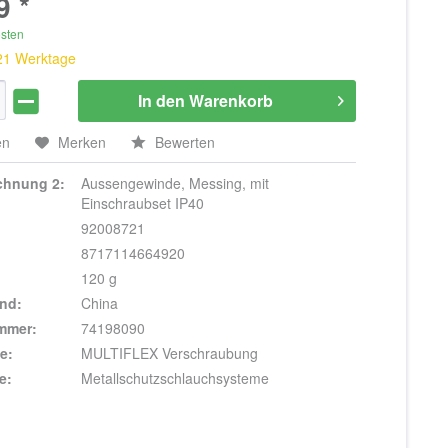
9 *
osten
 21 Werktage
In den
Warenkorb
en
Merken
Bewerten
ichnung 2:
Aussengewinde, Messing, mit
Einschraubset IP40
92008721
8717114664920
120 g
nd:
China
ummer:
74198090
e:
MULTIFLEX Verschraubung
e:
Metallschutzschlauchsysteme