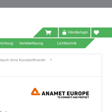
Händlerlogin
richtung
Verteilerlösung
Lichttechnik
hlauch ohne Kunststoffmantel