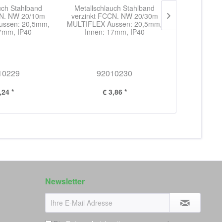
uch Stahlband
Metallschlauch Stahlband
Metallschl
CN. NW 20/10m
verzinkt FCCN. NW 20/30m
verzinkt F
ssen: 20,5mm,
MULTIFLEX Aussen: 20,5mm,
MULTIFLEX A
17mm, IP40
Innen: 17mm, IP40
Innen:
10229
92010230
92
,24 *
€ 3,86 *
€ 
Newsletter