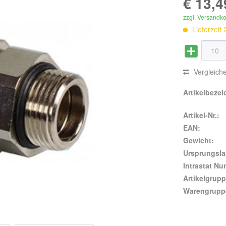
€ 13,4
zzgl. Versandk
Lieferzeit
Vergleich
Artikelbeze
Artikel-Nr.:
EAN:
Gewicht:
Ursprungsla
Intrastat N
Artikelgrupp
Warengrupp