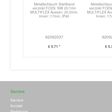
Metallschlauch Stahlband
Metallschlau
verzinkt FCEN. NW 20/10m
verzinkt FCE
MULTIFLEX Aussen: 20,5mm,
MULTIFLEX Au
Innen: 17mm, IP40
Innen: 17
92092037
9209
€ 5,71 *
€ 5,
Service
Karriere
Kontakt
Mediabank