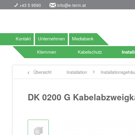
+43 5 9590
info@e-term.at
Kontakt
Unternehmen
Mediabank
Klemmen
Kabelschutz
Instal
Übersicht
Installation
Installationsgehä
DK 0200 G Kabelabzweigka