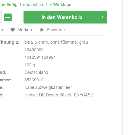
andfertig, Lieferzeit ca. 1-3 Werktage
In den
Warenkorb
en
Merken
Bewerten
ichnung 2:
bis 2,5 qmm, ohne Klemme, grau
12492000
4012591124924
102 g
nd:
Deutschland
ummer:
85369010
e:
Kabelabzweigkästen leer
e:
Hensel DK Dosen,Kästen ENYCASE