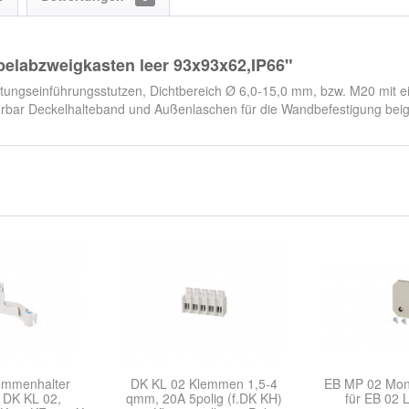
elabzweigkasten leer 93x93x62,IP66"
itungseinführungsstutzen, Dichtbereich Ø 6,0-15,0 mm, bzw. M20 mit e
bar Deckelhalteband und Außenlaschen für die Wandbefestigung beige
emmenhalter
DK KL 02 Klemmen 1,5-4
EB MP 02 Mon
 DK KL 02,
qmm, 20A 5polig (f.DK KH)
für EB 02