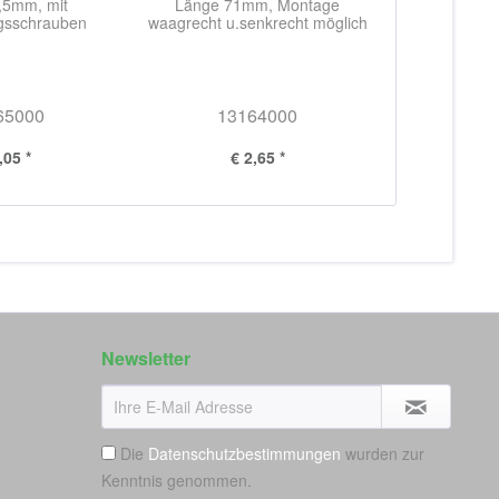
,5mm, mit
Länge 71mm, Montage
ngsschrauben
waagrecht u.senkrecht möglich
65000
13164000
,05 *
€ 2,65 *
Newsletter
Die
Datenschutzbestimmungen
wurden zur
Kenntnis genommen.