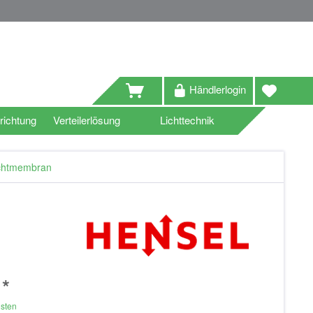
Händlerlogin
richtung
Verteilerlösung
Lichttechnik
ichtmembran
 *
osten