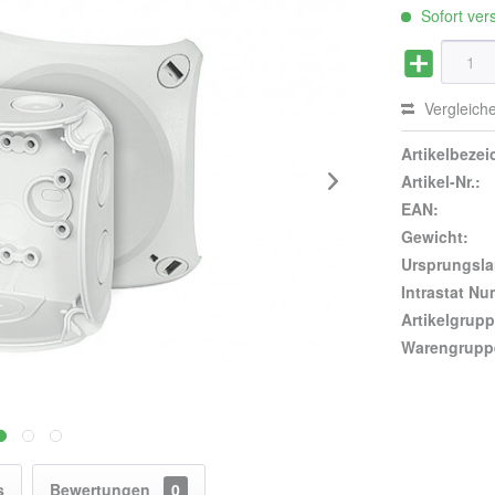
Sofort vers
Vergleich
Artikelbeze
Artikel-Nr.:
EAN:
Gewicht:
Ursprungsla
Intrastat N
Artikelgrupp
Warengrupp
s
Bewertungen
0