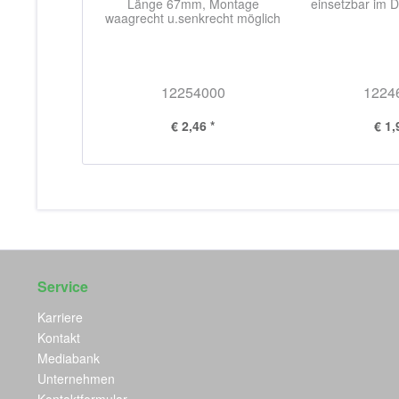
Länge 67mm, Montage
einsetzbar im D
waagrecht u.senkrecht möglich
12254000
1224
€ 2,46 *
€ 1,
Service
Karriere
Kontakt
Mediabank
Unternehmen