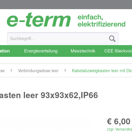
lation
Energieverteilung
Messtechnik
CEE Steckvor
use
Verbindungsdose leer
Kabelabzweigkasten leer mit D
sten leer 93x93x62,IP66
€ 6,00
zzgl. Versandk