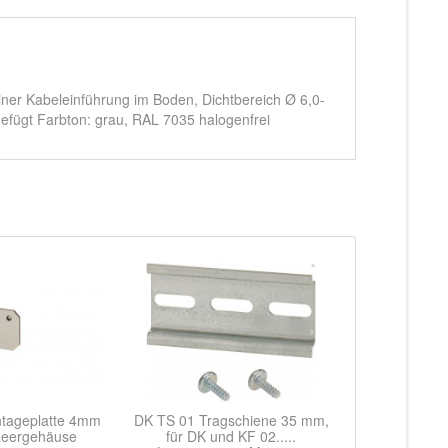
iner Kabeleinführung im Boden, Dichtbereich Ø 6,0-
fügt Farbton: grau, RAL 7035 halogenfrei
tageplatte 4mm
DK TS 01 Tragschiene 35 mm,
 Leergehäuse
für DK und KF 02.....