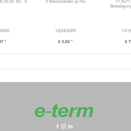
K 02,KF 02.. X
2 Klemmstellen je Pol
71,5x71
Befestigu
6000
12243000
131
97 *
€ 2,82 *
€ 7