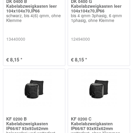
DK 0400 B
DK 0400 G
Kabelabzweigkasten leer
Kabelabzweigkasten leer
104x104x70,IP66
104x104x70,IP66
schwarz, bis 4(6) qmm, ohne
bis 4 qmm 3phasig, 6 qmm
Klemme
1phasig, ohne Klemme
13440000
12494000
€ 8,15 *
€ 8,15 *
KF 0200 B
KF 0200 C
Kabelabzweigkasten
Kabelabzweigkasten
IP66/67 93x93x62mm
IP66/67 93x93x62mm
halogenfrei und wetterfest,
wetterfest, ohne Klemmen,