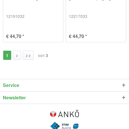
12191032
12217033
€ 44,70 *
€ 44,70 *
1
von
3
Service
Newsletter