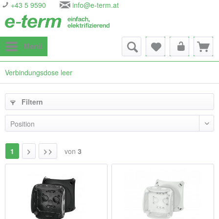
+43 5 9590
info@e-term.at
Menü
Verbindungsdose leer
Filtern
1
von
3