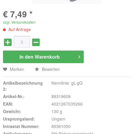
€ 7,49 *
zzgl. Versandkosten
Auf Anfrage
In den
Warenkorb
Merken
Bewerten
Artikelbezeichnung
Kennlinie: gL-gG
2:
Artikel-Nr.:
88319608
EAN:
4021267035266
Gewicht:
130 g
Ursprungsland:
Ungarn
Intrastat Nummer:
85361050
Artikelgruppe:
NH Sicherungseinsatz