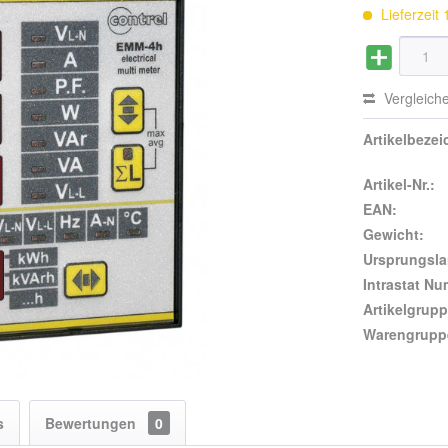
Lieferzeit
Vergleich
Artikelbeze
Artikel-Nr.:
EAN:
Gewicht:
Ursprungsla
Intrastat N
Artikelgrupp
Warengrupp
s
Bewertungen
0