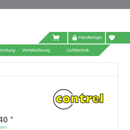
Händlerlogin
richtung
Verteilerlösung
Lichttechnik
40 *
osten