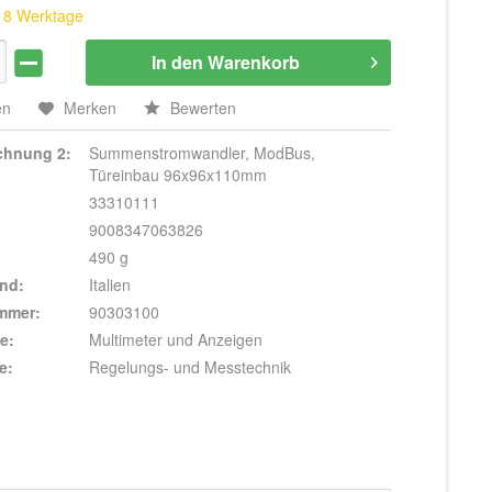
 18 Werktage
In den
Warenkorb
en
Merken
Bewerten
ichnung 2:
Summenstromwandler, ModBus,
Türeinbau 96x96x110mm
33310111
9008347063826
490 g
nd:
Italien
ummer:
90303100
e:
Multimeter und Anzeigen
e:
Regelungs- und Messtechnik