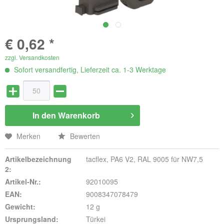
€ 0,62 *
zzgl. Versandkosten
Sofort versandfertig, Lieferzeit ca. 1-3 Werktage
In den
Warenkorb
Merken
Bewerten
Artikelbezeichnung
tacflex, PA6 V2, RAL 9005 für NW7,5
2:
Artikel-Nr.:
92010095
EAN:
9008347078479
Gewicht:
12 g
Ursprungsland:
Türkei