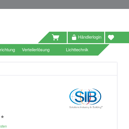
Händlerlogin
richtung
Verteilerlösung
Lichttechnik
 *
osten