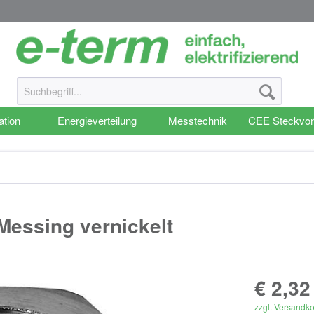
ation
Energieverteilung
Messtechnik
CEE Steckvor
essing vernickelt
€ 2,32
zzgl. Versandk