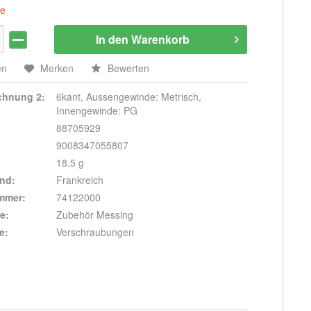
ge
In den
Warenkorb
en
Merken
Bewerten
ichnung 2:
6kant, Aussengewinde: Metrisch,
Innengewinde: PG
88705929
9008347055807
18.5 g
nd:
Frankreich
ummer:
74122000
e:
Zubehör Messing
e:
Verschraubungen