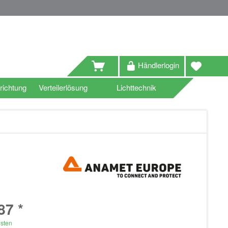
Händlerlogin
richtung
Verteilerlösung
Lichttechnik
87 *
osten