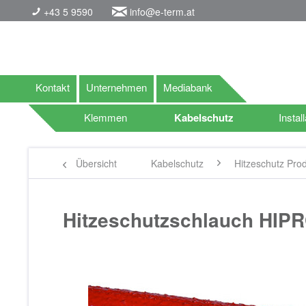
+43 5 9590
info@e-term.at
Kontakt
Unternehmen
Mediabank
Klemmen
Kabelschutz
Install
Übersicht
Kabelschutz
Hitzeschutz Pro
Hitzeschutzschlauch HI