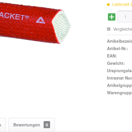
Lieferzeit
Vergleich
Artikelbeze
Artikel-Nr.:
EAN:
Gewicht:
Ursprungsla
Intrastat N
Artikelgrupp
Warengrupp
s
Bewertungen
0