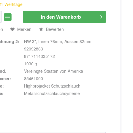
 21 Werktage
In den
Warenkorb
en
Merken
Bewerten
ichnung 2:
NW 3", Innen 76mm, Aussen 82mm
92092863
8717114335172
1030 g
nd:
Vereinigte Staaten von Amerika
ummer:
85461000
e:
Highprojacket Schutzschlauch
e:
Metallschutzschlauchsysteme