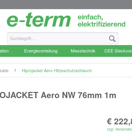
ation
Energieverteilung
Messtechnik
CEE Steckvor
dukte
Hiprojacket Aero Hitzeschutzschlauch
PROJACKET Aero NW 76mm 1m
€ 222,
zzgl. Versandk