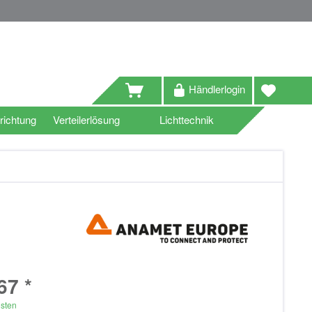
Händlerlogin
richtung
Verteilerlösung
Lichttechnik
67 *
osten