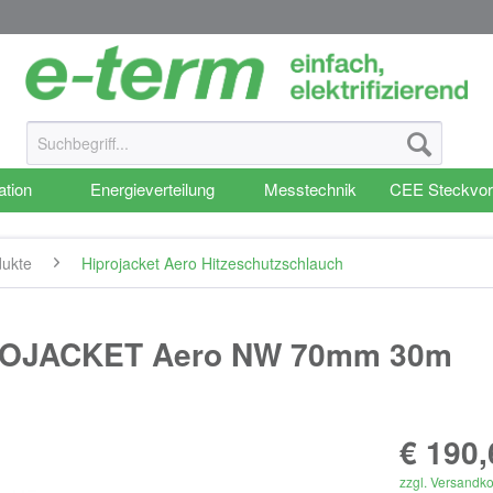
ation
Energieverteilung
Messtechnik
CEE Steckvor
dukte
Hiprojacket Aero Hitzeschutzschlauch
PROJACKET Aero NW 70mm 30m
€ 190,
zzgl. Versandk