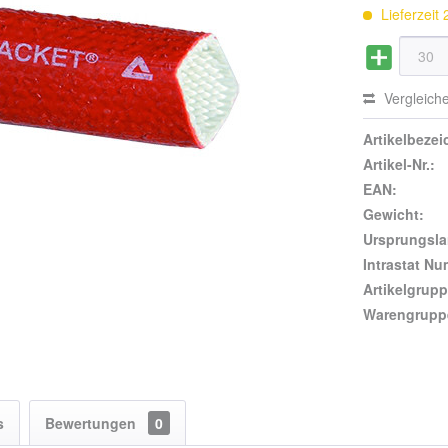
Lieferzeit
Vergleich
Artikelbeze
Artikel-Nr.:
EAN:
Gewicht:
Ursprungsla
Intrastat N
Artikelgrupp
Warengrupp
s
Bewertungen
0