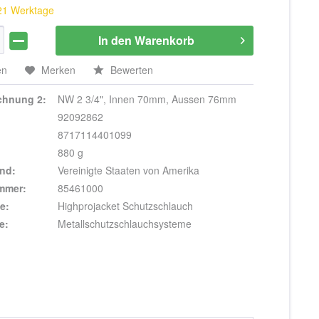
 21 Werktage
In den
Warenkorb
en
Merken
Bewerten
ichnung 2:
NW 2 3/4", Innen 70mm, Aussen 76mm
92092862
8717114401099
880 g
nd:
Vereinigte Staaten von Amerika
ummer:
85461000
e:
Highprojacket Schutzschlauch
e:
Metallschutzschlauchsysteme