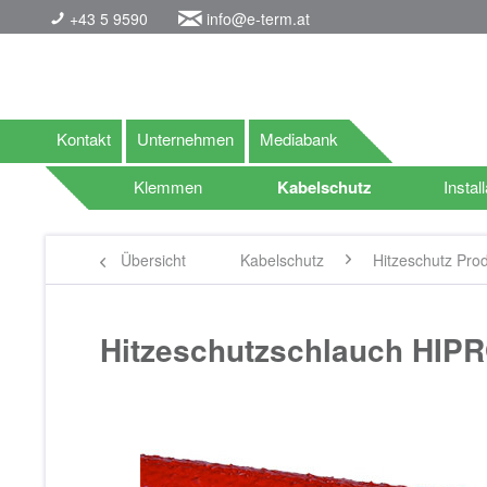
+43 5 9590
info@e-term.at
Kontakt
Unternehmen
Mediabank
Klemmen
Kabelschutz
Install
Übersicht
Kabelschutz
Hitzeschutz Pro
Hitzeschutzschlauch HI