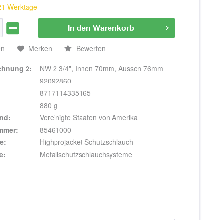
 21 Werktage
In den
Warenkorb
en
Merken
Bewerten
ichnung 2:
NW 2 3/4", Innen 70mm, Aussen 76mm
92092860
8717114335165
880 g
nd:
Vereinigte Staaten von Amerika
ummer:
85461000
e:
Highprojacket Schutzschlauch
e:
Metallschutzschlauchsysteme