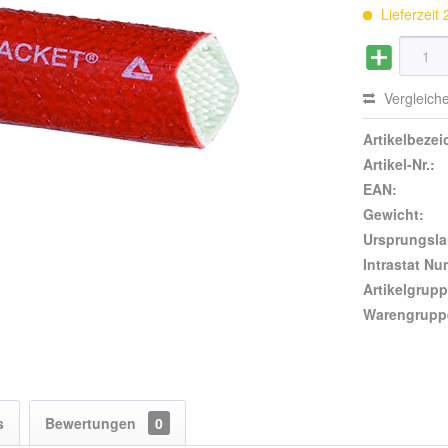
Lieferzeit
Vergleich
Artikelbeze
Artikel-Nr.:
EAN:
Gewicht:
Ursprungsla
Intrastat N
Artikelgrupp
Warengrupp
s
Bewertungen
0