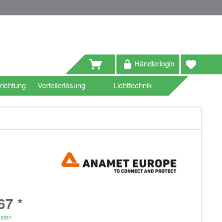
Händlerlogin
richtung
Verteilerlösung
Lichttechnik
67 *
osten