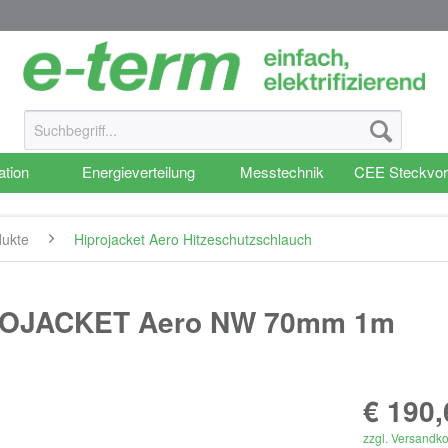
ation
Energieverteilung
Messtechnik
CEE Steckvor
dukte
Hiprojacket Aero Hitzeschutzschlauch
PROJACKET Aero NW 70mm 1m
€ 190,
zzgl. Versandk