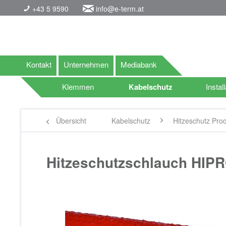
+43 5 9590
info@e-term.at
Kontakt
Unternehmen
Mediabank
Klemmen
Kabelschutz
Install
Übersicht
Kabelschutz
Hitzeschutz Pro
Hitzeschutzschlauch HI