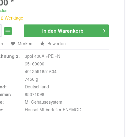
00 *
osten
 12 Werktage
In den
Warenkorb
en
Merken
Bewerten
ichnung 2:
3pol 400A +PE +N
65160000
4012591651604
7456 g
nd:
Deutschland
ummer:
85371098
e:
MI Gehäusesystem
e:
Hensel MI Verteiler ENYMOD