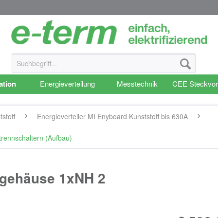
lation
Energieverteilung
Messtechnik
CEE Steckvor
tstoff
Energieverteiler MI Enyboard Kunststoff bis 630A
rennschaltern (Aufbau)
sgehäuse 1xNH 2