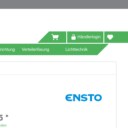
Händlerlogin
richtung
Verteilerlösung
Lichttechnik
5 *
osten