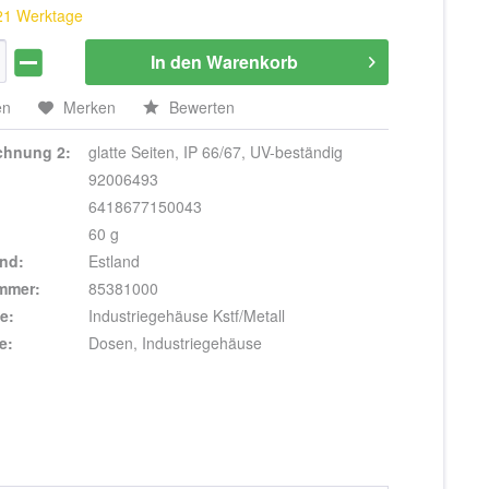
 21 Werktage
In den
Warenkorb
en
Merken
Bewerten
ichnung 2:
glatte Seiten, IP 66/67, UV-beständig
92006493
6418677150043
60 g
nd:
Estland
ummer:
85381000
e:
Industriegehäuse Kstf/Metall
e:
Dosen, Industriegehäuse