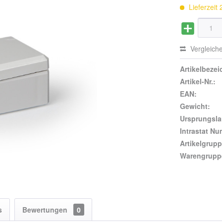
Lieferzeit
Vergleich
Artikelbeze
Artikel-Nr.:
EAN:
Gewicht:
Ursprungsla
Intrastat N
Artikelgrupp
Warengrupp
s
Bewertungen
0