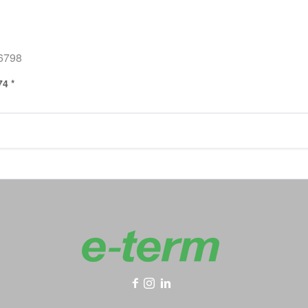
6798
74 *