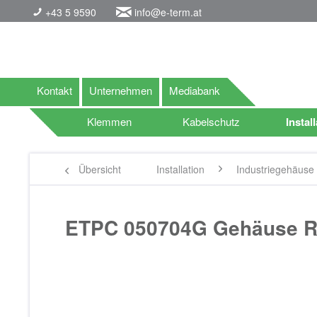
+43 5 9590
info@e-term.at
Kontakt
Unternehmen
Mediabank
Klemmen
Kabelschutz
Instal
Übersicht
Installation
Industriegehäuse
ETPC 050704G Gehäuse R