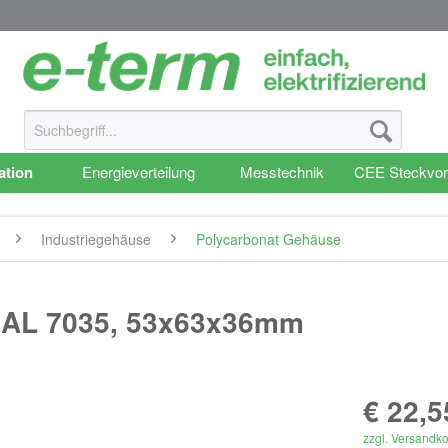
lation
Energieverteilung
Messtechnik
CEE Steckvor
Industriegehäuse
Polycarbonat Gehäuse
AL 7035, 53x63x36mm
€ 22,5
zzgl. Versandk