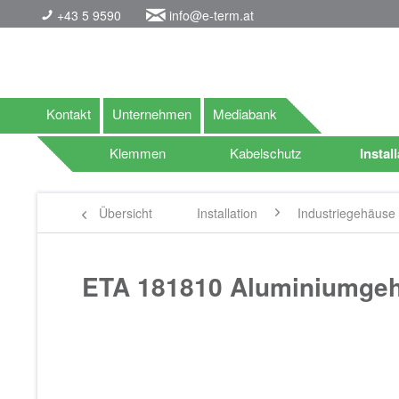
+43 5 9590
info@e-term.at
Kontakt
Unternehmen
Mediabank
Klemmen
Kabelschutz
Instal
Übersicht
Installation
Industriegehäuse
ETA 181810 Aluminiumgeh