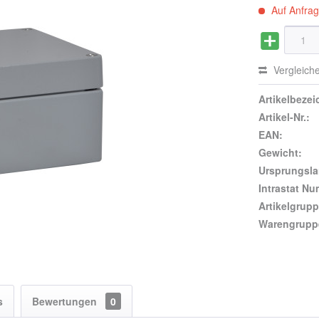
Auf Anfra
Vergleich
Artikelbeze
Artikel-Nr.:
EAN:
Gewicht:
Ursprungsla
Intrastat N
Artikelgrupp
Warengrupp
s
Bewertungen
0