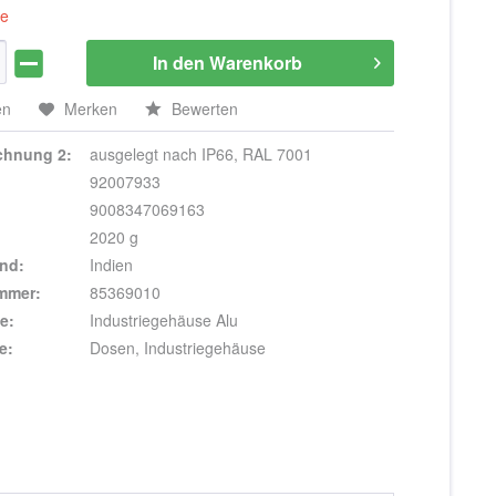
ge
In den
Warenkorb
en
Merken
Bewerten
ichnung 2:
ausgelegt nach IP66, RAL 7001
92007933
9008347069163
2020 g
nd:
Indien
ummer:
85369010
e:
Industriegehäuse Alu
e:
Dosen, Industriegehäuse