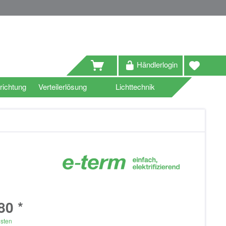
Händlerlogin
richtung
Verteilerlösung
Lichttechnik
80 *
osten