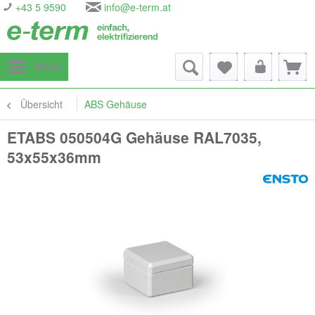
+43 5 9590
info@e-term.at
Menü
Übersicht
ABS Gehäuse
ETABS 050504G Gehäuse RAL7035,
53x55x36mm