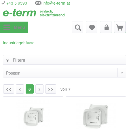
+43 5 9590
info@e-term.at
Menü
Industriegehäuse
Filtern
6
von
7