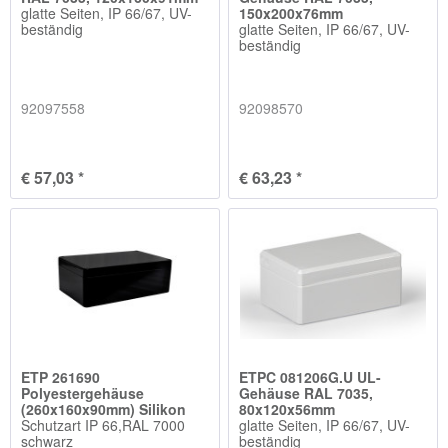
glatte Seiten, IP 66/67, UV-
150x200x76mm
beständig
glatte Seiten, IP 66/67, UV-
beständig
92097558
92098570
€ 57,03 *
€ 63,23 *
ETP 261690
ETPC 081206G.U UL-
Polyestergehäuse
Gehäuse RAL 7035,
(260x160x90mm) Silikon
80x120x56mm
Schutzart IP 66,RAL 7000
glatte Seiten, IP 66/67, UV-
schwarz
beständig