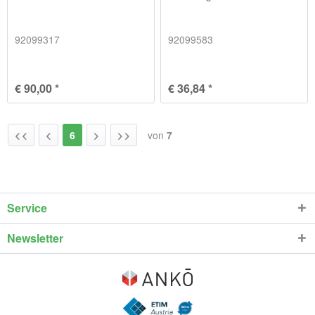
92099317
92099583
€ 90,00 *
€ 36,84 *
6
von
7
Service
Newsletter