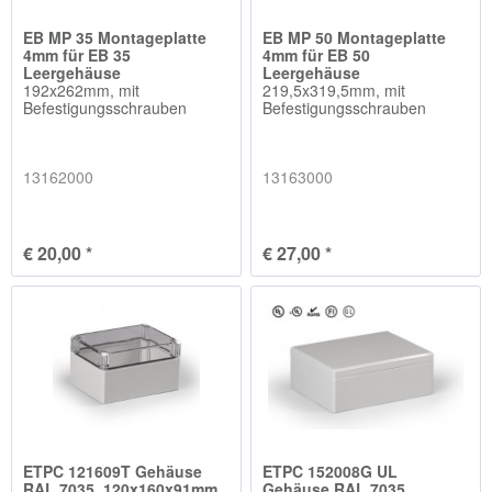
EB MP 35 Montageplatte
EB MP 50 Montageplatte
4mm für EB 35
4mm für EB 50
Leergehäuse
Leergehäuse
192x262mm, mit
219,5x319,5mm, mit
Befestigungsschrauben
Befestigungsschrauben
13162000
13163000
€ 20,00 *
€ 27,00 *
ETPC 121609T Gehäuse
ETPC 152008G UL
RAL 7035, 120x160x91mm
Gehäuse RAL 7035,