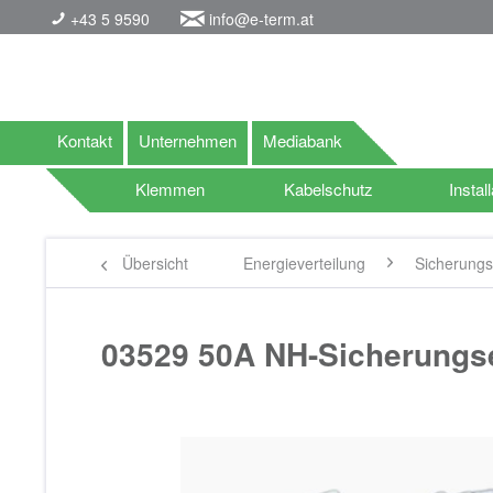
+43 5 9590
info@e-term.at
Kontakt
Unternehmen
Mediabank
Klemmen
Kabelschutz
Install
Übersicht
Energieverteilung
Sicherung
03529 50A NH-Sicherungse