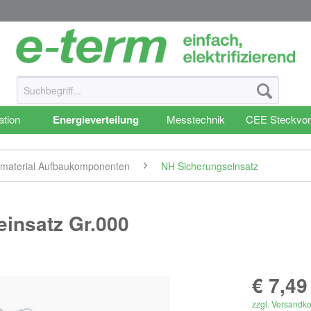
ation
Energieverteilung
Messtechnik
CEE Steckvor
smaterial Aufbaukomponenten
NH Sicherungseinsatz
insatz Gr.000
€ 7,49
zzgl. Versandk