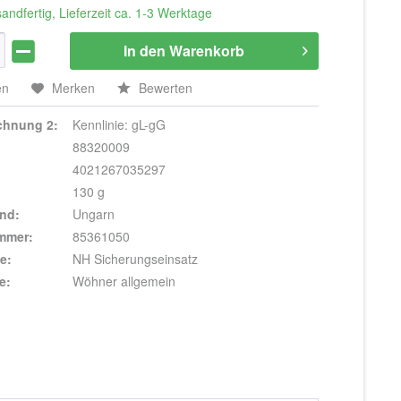
andfertig, Lieferzeit ca. 1-3 Werktage
In den
Warenkorb
en
Merken
Bewerten
ichnung 2:
Kennlinie: gL-gG
88320009
4021267035297
130 g
nd:
Ungarn
ummer:
85361050
e:
NH Sicherungseinsatz
e:
Wöhner allgemein