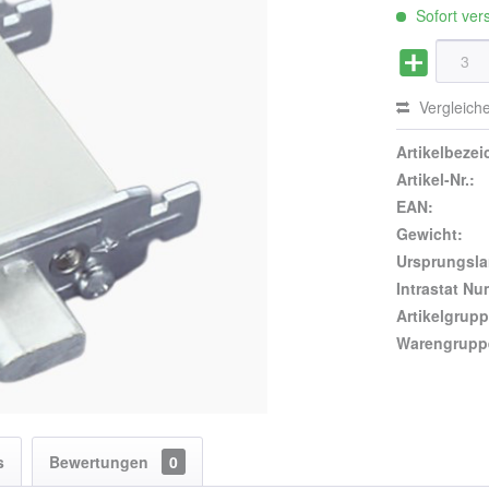
Sofort vers
Vergleich
Artikelbeze
Artikel-Nr.:
EAN:
Gewicht:
Ursprungsla
Intrastat N
Artikelgrupp
Warengrupp
s
Bewertungen
0