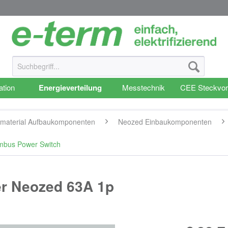
ation
Energieverteilung
Messtechnik
CEE Steckvor
smaterial Aufbaukomponenten
Neozed Einbaukomponenten
Ambus Power Switch
er Neozed 63A 1p