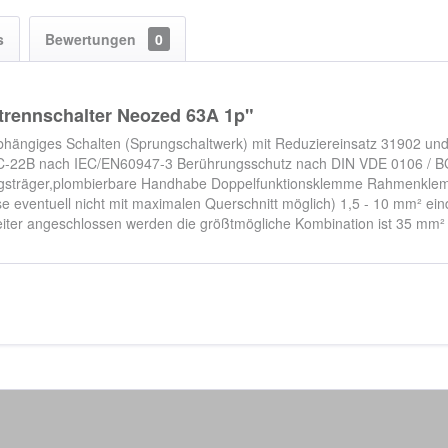
s
Bewertungen
0
trennschalter Neozed 63A 1p"
abhängiges Schalten (Sprungschaltwerk) mit Reduziereinsatz 31902 u
-22B nach IEC/EN60947-3 Berührungsschutz nach DIN VDE 0106 / BGV
rungsträger,plombierbare Handhabe Doppelfunktionsklemme Rahmenklemm
se eventuell nicht mit maximalen Querschnitt möglich) 1,5 - 10 mm² 
ter angeschlossen werden die größtmögliche Kombination ist 35 mm²