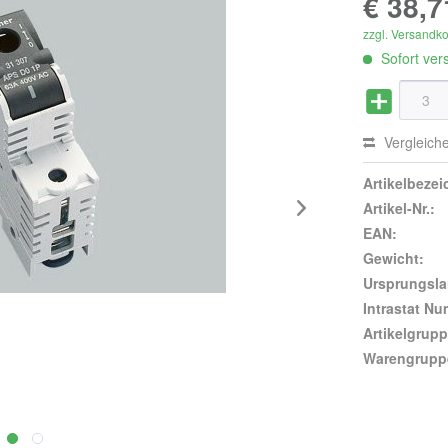
€ 38,7
zzgl. Versandk
Sofort vers
Vergleich
Artikelbeze
Artikel-Nr.:
EAN:
Gewicht:
Ursprungsla
Intrastat N
Artikelgrupp
Warengrupp