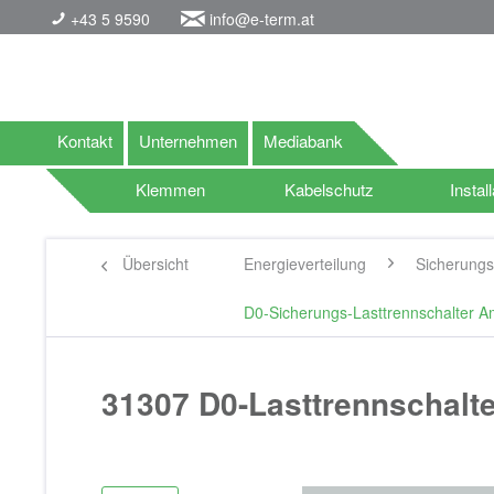
+43 5 9590
info@e-term.at
Kontakt
Unternehmen
Mediabank
Klemmen
Kabelschutz
Install
Übersicht
Energieverteilung
Sicherung
D0-Sicherungs-Lasttrennschalter 
31307 D0-Lasttrennschalt