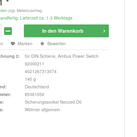
1 *
osten
zzgl. Metallzuschlag
andfertig, Lieferzeit ca. 1-3 Werktage
In den
Warenkorb
en
Merken
Bewerten
ichnung 2:
für DIN Schiene, Ambus Power Switch
92000211
4021267313074
140 g
nd:
Deutschland
ummer:
85361050
e:
Sicherungssockel Neozed D0
e:
Wöhner allgemein