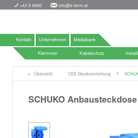
+43 5 9590
info@e-term.at
Kontakt
Unternehmen
Mediabank
Klemmen
Kabelschutz
Install
Übersicht
CEE Steckvorrichtung
SCHUKO
SCHUKO Anbausteckdose S