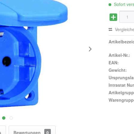
Sofort vers
Vergleich
Artikelbeze
Artikel-Nr.:
EAN:
Gewicht:
Ursprungsla
Intrastat N
Artikelgrupp
Warengrupp
s
Bewertungen
0