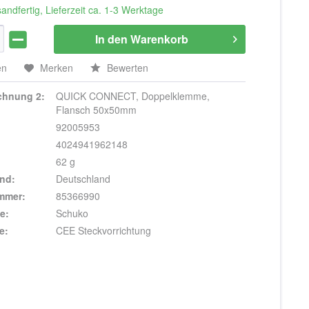
andfertig, Lieferzeit ca. 1-3 Werktage
In den
Warenkorb
en
Merken
Bewerten
ichnung 2:
QUICK CONNECT, Doppelklemme,
Flansch 50x50mm
92005953
4024941962148
62 g
nd:
Deutschland
ummer:
85366990
e:
Schuko
e:
CEE Steckvorrichtung