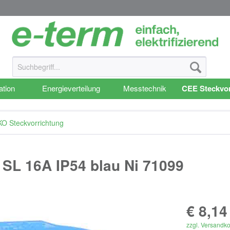
ation
Energieverteilung
Messtechnik
CEE Steckvor
 Steckvorrichtung
L 16A IP54 blau Ni 71099
€ 8,14
zzgl. Versandk