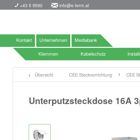
+43 5 9590
info@e-term.at
Kontakt
Unternehmen
Mediabank
Klemmen
Kabelschutz
Install
Übersicht
CEE Steckvorrichtung
CEE St
Unterputzsteckdose 16A 3