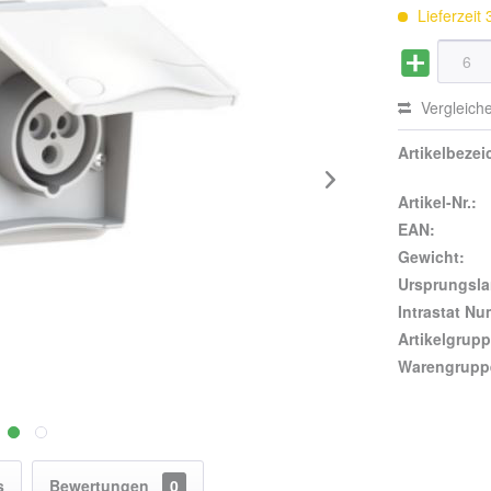
Lieferzeit
Vergleich
Artikelbeze
Artikel-Nr.:
EAN:
Gewicht:
Ursprungsla
Intrastat N
Artikelgrupp
Warengrupp
s
Bewertungen
0