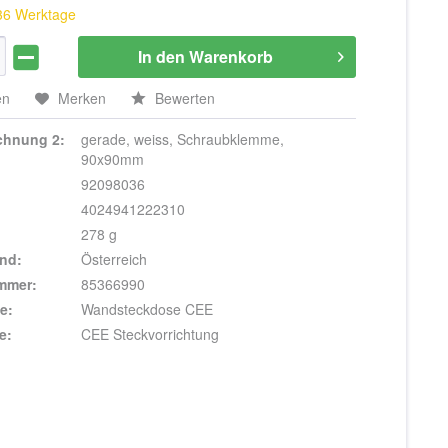
 36 Werktage
In den
Warenkorb
en
Merken
Bewerten
ichnung 2:
gerade, weiss, Schraubklemme,
90x90mm
92098036
4024941222310
278 g
nd:
Österreich
ummer:
85366990
e:
Wandsteckdose CEE
e:
CEE Steckvorrichtung