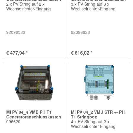
2 x PV String auf 2 x
3 x PV String auf 3 x
Wechselrichter-Eingang
Wechselrichter-Eingang
92096582
92096628
€ 477,94 *
€ 616,02 *
MI PV 04_4 VMB PH T1
MI PV 04_2 VMU STR +- PH
Generatoranschlusskasten
T1 Stringbox
096629
4 x PV String auf 2 x
Wechselrichter-Eingang