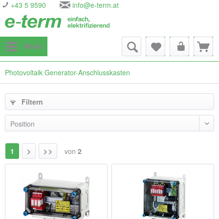
+43 5 9590
info@e-term.at
Menü
Photovoltaik Generator-Anschlusskasten
Filtern
1
von
2