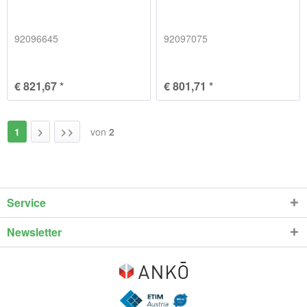
92096645
92097075
€ 821,67 *
€ 801,71 *
1
von
2
Service
Newsletter