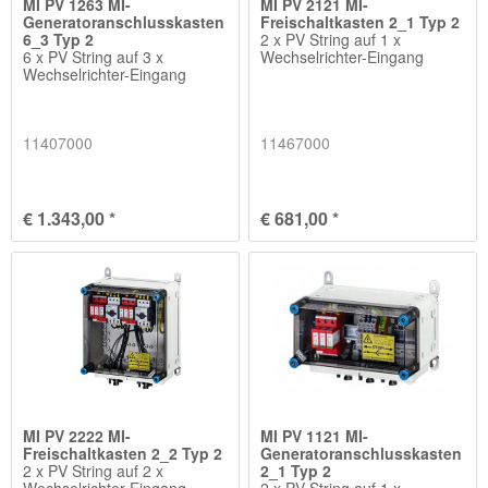
MI PV 1263 MI-
MI PV 2121 MI-
Generatoranschlusskasten
Freischaltkasten 2_1 Typ 2
6_3 Typ 2
2 x PV String auf 1 x
6 x PV String auf 3 x
Wechselrichter-Eingang
Wechselrichter-Eingang
11407000
11467000
€ 1.343,00 *
€ 681,00 *
MI PV 2222 MI-
MI PV 1121 MI-
Freischaltkasten 2_2 Typ 2
Generatoranschlusskasten
2 x PV String auf 2 x
2_1 Typ 2
Wechselrichter-Eingang
2 x PV String auf 1 x